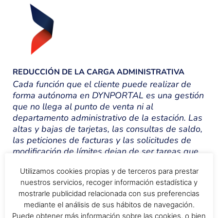
REDUCCIÓN DE LA CARGA ADMINISTRATIVA
Cada función que el cliente puede realizar de
forma autónoma en DYNPORTAL es una gestión
que no llega al punto de venta ni al
departamento administrativo de la estación. Las
altas y bajas de tarjetas, las consultas de saldo,
las peticiones de facturas y las solicitudes de
modificación de límites dejan de ser tareas que
interrumpen la operativa del equipo para
Utilizamos cookies propias y de terceros para prestar
convertirse en acciones que el propio cliente
nuestros servicios, recoger información estadística y
ejecuta cuando lo necesita.
mostrarle publicidad relacionada con sus preferencias
mediante el análisis de sus hábitos de navegación.
Puede obtener más información sobre las cookies, o bien