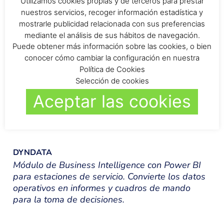
Utilizamos cookies propias y de terceros para prestar
DYNPRECIO
nuestros servicios, recoger información estadística y
Software de análisis y automatización de precios
mostrarle publicidad relacionada con sus preferencias
de combustible. Monitoriza la competencia en
mediante el análisis de sus hábitos de navegación.
tiempo real y ajusta los precios de forma
Puede obtener más información sobre las cookies, o bien
manual, semiautomática o automática.
conocer cómo cambiar la configuración en nuestra
Política de Cookies
Selección de cookies
Aceptar las cookies
DYNDATA
Módulo de Business Intelligence con Power BI
para estaciones de servicio. Convierte los datos
operativos en informes y cuadros de mando
para la toma de decisiones.