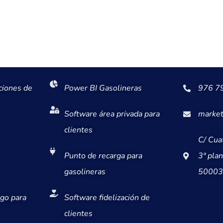
ciones de
Power BI Gasolineras
976 7
Software área privada para
market
clientes
C/ Cua
Punto de recarga para
3ª plan
gasolineras
50003
go para
Software fidelización de
clientes