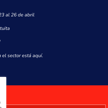
3 al 26 de abril
tuita
!
 el sector está aquí.
s
a