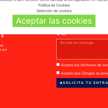
s y
Política de Cookies
ada
Selección de cookies
Aceptar las cookies
¿GESTIONAS O ERES DUEÑO
Sí
No
 8
ue
s en
Acepto los términos de servi
Acepto que Dyngas se pong
SOLICITA TU ENTR