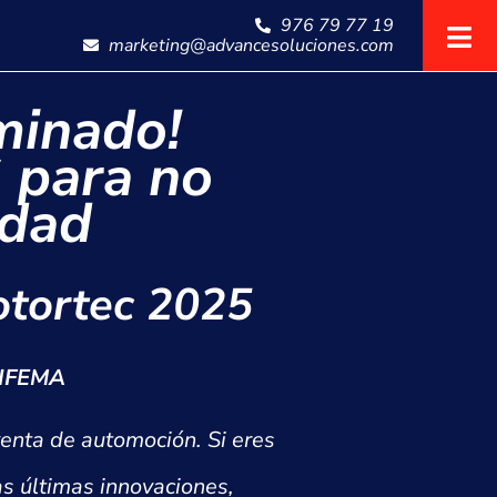
976 79 77 19
marketing@advancesoluciones.com
minado!
 para no
edad
Motortec 2025
n IFEMA
venta de automoción. Si eres
as últimas innovaciones,