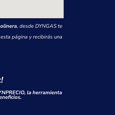
solinera
, desde DYNGAS te
e esta página y recibirás una
!
DYNPRECIO, la herramienta
neficios.